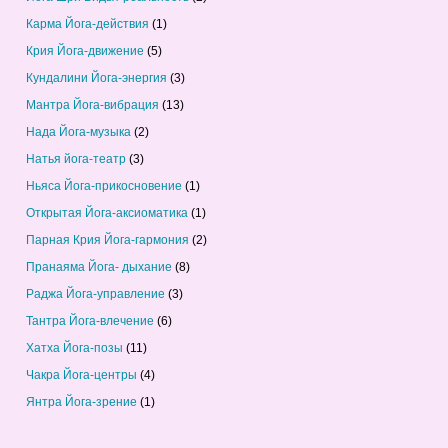
Карма Йога-действия
(1)
Крия Йога-движение
(5)
Кундалини Йога-энергия
(3)
Мантра Йога-вибрация
(13)
Нада Йога-музыка
(2)
Натья йога-театр
(3)
Ньяса Йога-прикосновение
(1)
Открытая Йога-аксиоматика
(1)
Парная Крия Йога-гармония
(2)
Пранаяма Йога- дыхание
(8)
Раджа Йога-управление
(3)
Тантра Йога-влечение
(6)
Хатха Йога-позы
(11)
Чакра Йога-центры
(4)
Янтра Йога-зрение
(1)