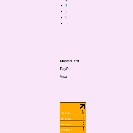
4
5
6
→
MasterCard
PayPal
Visa