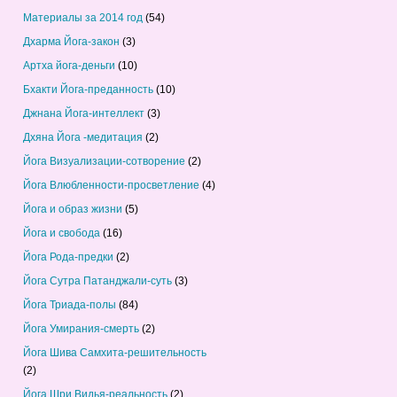
Материалы за 2014 год
(54)
Дхарма Йога-закон
(3)
Артха йога-деньги
(10)
Бхакти Йога-преданность
(10)
Джнана Йога-интеллект
(3)
Дхяна Йога -медитация
(2)
Йога Визуализации-сотворение
(2)
Йога Влюбленности-просветление
(4)
Йога и образ жизни
(5)
Йога и свобода
(16)
Йога Рода-предки
(2)
Йога Сутра Патанджали-суть
(3)
Йога Триада-полы
(84)
Йога Умирания-смерть
(2)
Йога Шива Самхита-решительность
(2)
Йога Шри Видья-реальность
(2)