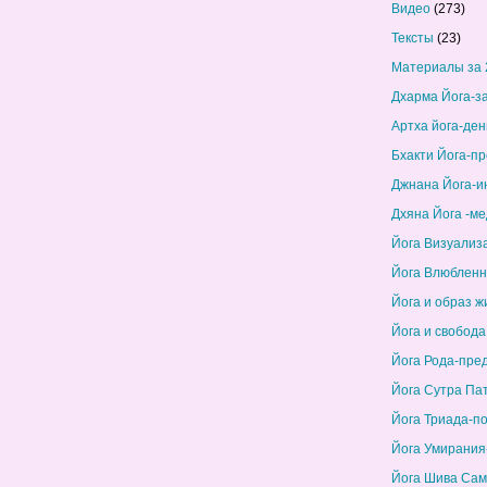
Видео
(273)
Тексты
(23)
Материалы за 
Дхарма Йога-з
Артха йога-ден
Бхакти Йога-п
Джнана Йога-и
Дхяна Йога -м
Йога Визуализ
Йога Влюбленн
Йога и образ ж
Йога и свобода
Йога Рода-пре
Йога Сутра Па
Йога Триада-п
Йога Умирания
Йога Шива Сам