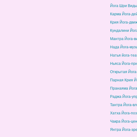
Йога Шри Видь
Карма Йога-де
Крия Йога-дви
Кундалини Йог
Мантра Йога-в
Нада Йога-муз
Натья йога-теа
Ньяса Йога-пр
Открытая Йога
Парная Крия Й
Пранаяма Йога
Раджа Йога-уп
Тантра Йога-в
Хатха Йога-по
Чакра Йога-це
Янтра Йога-зр