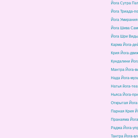
Йога Сутра Па
Йога Триада-п
Йога Умирания
Йога Шива Сам
Йога Шри Видь
Карма Йога-де
Крия Йога-дви
Кундалини Йог
Мантра Йога-в
Нада Йога-муз
Натья йога-теа
Ньяса Йога-пр
Открытая Йога
Парная Крия Й
Пранаяма Йога
Раджа Йога-уп
Тантра Йога-в