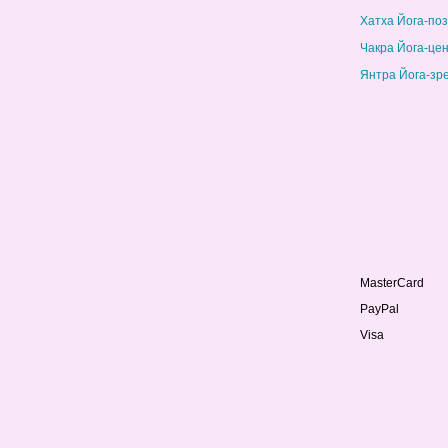
Хатха Йога-по
Чакра Йога-це
Янтра Йога-зр
MasterCard
PayPal
Visa