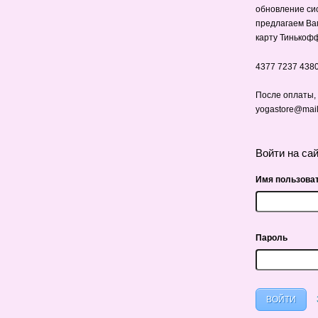
обновление си
предлагаем Ва
карту Тинькоф
4377 7237 4380
После оплаты,
yogastore@mail.
Войти на са
Имя пользова
Пароль