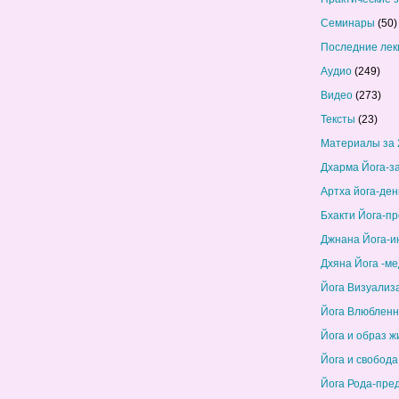
Семинары
(50)
Последние лек
Аудио
(249)
Видео
(273)
Тексты
(23)
Материалы за 
Дхарма Йога-з
Артха йога-ден
Бхакти Йога-п
Джнана Йога-и
Дхяна Йога -м
Йога Визуализ
Йога Влюбленн
Йога и образ ж
Йога и свобода
Йога Рода-пре