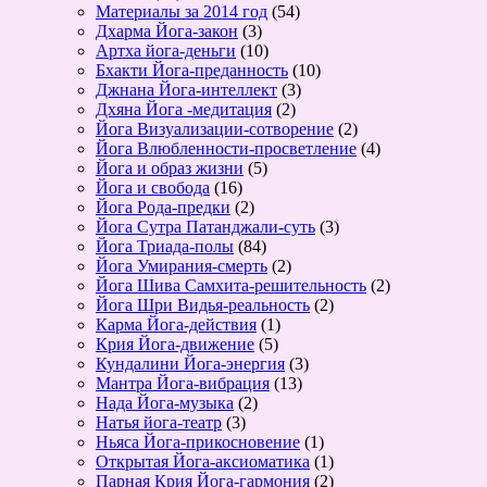
Материалы за 2014 год
(54)
Дхарма Йога-закон
(3)
Артха йога-деньги
(10)
Бхакти Йога-преданность
(10)
Джнана Йога-интеллект
(3)
Дхяна Йога -медитация
(2)
Йога Визуализации-сотворение
(2)
Йога Влюбленности-просветление
(4)
Йога и образ жизни
(5)
Йога и свобода
(16)
Йога Рода-предки
(2)
Йога Сутра Патанджали-суть
(3)
Йога Триада-полы
(84)
Йога Умирания-смерть
(2)
Йога Шива Самхита-решительность
(2)
Йога Шри Видья-реальность
(2)
Карма Йога-действия
(1)
Крия Йога-движение
(5)
Кундалини Йога-энергия
(3)
Мантра Йога-вибрация
(13)
Нада Йога-музыка
(2)
Натья йога-театр
(3)
Ньяса Йога-прикосновение
(1)
Открытая Йога-аксиоматика
(1)
Парная Крия Йога-гармония
(2)