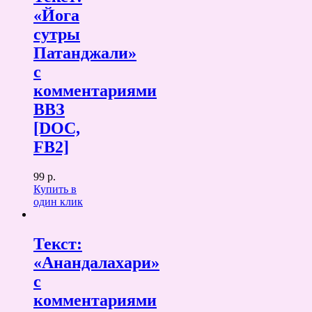
«Йога
сутры
Патанджали»
с
комментариями
ВВЗ
[DOC,
FB2]
99 р.
Купить в
один клик
Текст:
«Анандалахари»
с
комментариями