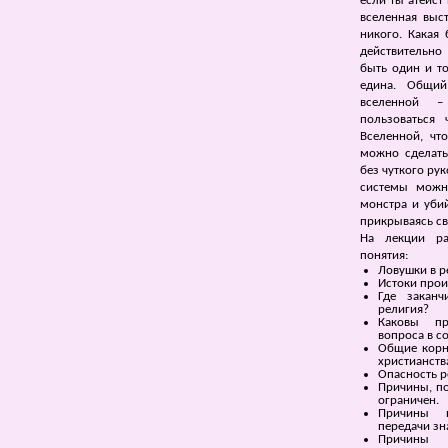
если ты атеист
вселенная выст
никого. Какая
действительно
быть один и то
едина. Общий
вселенной –
пользоваться
Вселенной, чт
можно сделать
без чуткого ру
системы можно
монстра и убий
прикрываясь св
На лекции ра
понятия:
Ловушки в р
Истоки прои
Где заканч
религия?
Каковы пр
вопроса в 
Общие корн
христианств
Опасность р
Причины, п
ограничен.
Причины п
передачи зн
Причины 