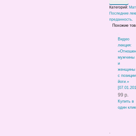
Категорий:
Мат
Последние лек
преданность
.
Похожие то
Видео
лекция:
«Отношен
мужчины
и
женщины
с позиции
йоги.»
[07.01.201
99 р.
Купить в
один клик
.