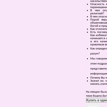
насильствен
Опасность 
перемешенн
В чем опа
религией?
В чем опасн
Порой вер
объективна
йогой и пре
Как отличит
Есть погово
Как избежат
начинается 
и его начи
привлекая в
Как определи
разум?
Мы говорим 
этим подраз
представите
информаци
Почему Вы н
Значит ли, 
менять учит
На лекции была
теме бхакти йог
КУПИТЬ