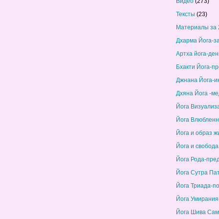
Видео
(273)
Тексты
(23)
Материалы за 
Дхарма Йога-з
Артха йога-ден
Бхакти Йога-п
Джнана Йога-и
Дхяна Йога -м
Йога Визуализ
Йога Влюбленн
Йога и образ ж
Йога и свобода
Йога Рода-пре
Йога Сутра Па
Йога Триада-п
Йога Умирания
Йога Шива Сам