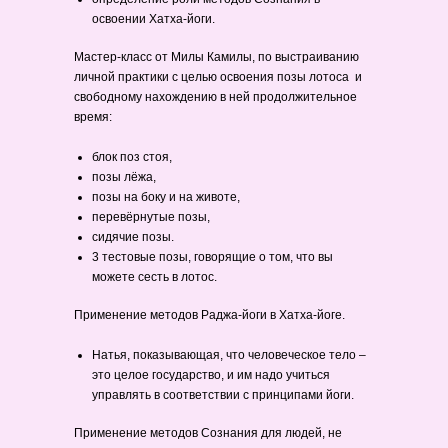
освоении Хатха-йоги.
Мастер-класс от Милы Камилы, по выстраиванию
личной практики с целью освоения позы лотоса и
свободному нахождению в ней продолжительное
время:
блок поз стоя,
позы лёжа,
позы на боку и на животе,
перевёрнутые позы,
сидячие позы.
3 тестовые позы, говорящие о том, что вы
можете сесть в лотос.
Применение методов Раджа-йоги в Хатха-йоге.
Натья, показывающая, что человеческое тело –
это целое государство, и им надо учиться
управлять в соответствии с принципами йоги.
Применение методов Сознания для людей, не