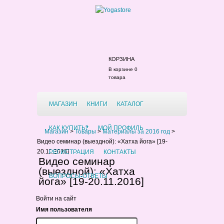
КОРЗИНА
В корзине 0
товара
МАГАЗИН
КНИГИ
КАТАЛОГ
КАК КУПИТЬ?
МОЙ ПРОФИЛЬ
Магазин
>
Товары
>
Материалы за 2016 год
>
Видео семинар (выездной): «Хатха йога» [19-
РЕГИСТРАЦИЯ
КОНТАКТЫ
20.11.2016]
Видео семинар
(выездной): «Хатха
ВОПРОСЫ-ОТВЕТЫ
йога» [19-20.11.2016]
Войти на сайт
Имя пользователя