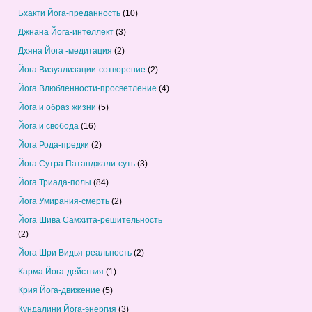
Бхакти Йога-преданность
(10)
Джнана Йога-интеллект
(3)
Дхяна Йога -медитация
(2)
Йога Визуализации-сотворение
(2)
Йога Влюбленности-просветление
(4)
Йога и образ жизни
(5)
Йога и свобода
(16)
Йога Рода-предки
(2)
Йога Сутра Патанджали-суть
(3)
Йога Триада-полы
(84)
Йога Умирания-смерть
(2)
Йога Шива Самхита-решительность
(2)
Йога Шри Видья-реальность
(2)
Карма Йога-действия
(1)
Крия Йога-движение
(5)
Кундалини Йога-энергия
(3)