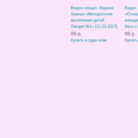
Видео лекция: Марина
Видео 
Аранья «Методология
«Отно
воспитания детей.
женщин
Лекция №1» [21.01.2017]
йоги.» 
99 р.
99 р.
Купить в один клик
Купить