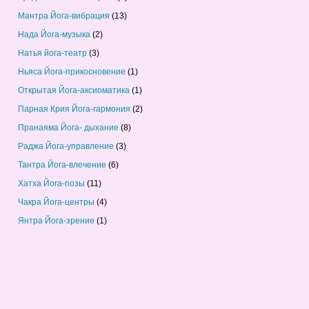
Мантра Йога-вибрация
(13)
Нада Йога-музыка
(2)
Натья йога-театр
(3)
Ньяса Йога-прикосновение
(1)
Открытая Йога-аксиоматика
(1)
Парная Крия Йога-гармония
(2)
Пранаяма Йога- дыхание
(8)
Раджа Йога-управление
(3)
Тантра Йога-влечение
(6)
Хатха Йога-позы
(11)
Чакра Йога-центры
(4)
Янтра Йога-зрение
(1)