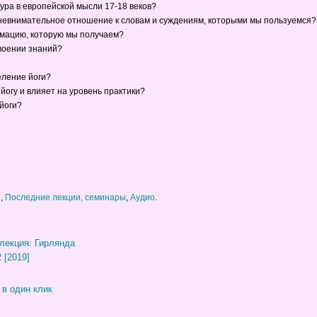
ра в европейской мысли 17-18 веков?
 невнимательное отношение к словам и суждениям, которыми мы пользуемся?
мацию, которую мы получаем?
своении знаний?
ление йоги?
йогу и влияет на уровень практики?
йоги?
и
,
Последние лекции, семинары
,
Аудио
.
лекция: Гирлянда
 [2019]
 в один клик