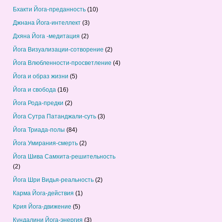
Бхакти Йога-преданность
(10)
Джнана Йога-интеллект
(3)
Дхяна Йога -медитация
(2)
Йога Визуализации-сотворение
(2)
Йога Влюбленности-просветление
(4)
Йога и образ жизни
(5)
Йога и свобода
(16)
Йога Рода-предки
(2)
Йога Сутра Патанджали-суть
(3)
Йога Триада-полы
(84)
Йога Умирания-смерть
(2)
Йога Шива Самхита-решительность
(2)
Йога Шри Видья-реальность
(2)
Карма Йога-действия
(1)
Крия Йога-движение
(5)
Кундалини Йога-энергия
(3)