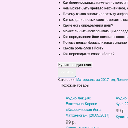
Как формировалась научная номенклату
Чем может быть чревато некритичное,
Почему важно анализировать ту инфор
Как создание новых слов помогает в о
Какие есть определения йоги?
Может ли быть исчерпывающим опреде
Как определение йоги помогает понять 
Почему нельзя формализовать знание 
Какова роль слов в йоге?
Как переводится слово «йога»?
КУПИТЬ
Категории:
Материалы за 2017 год
,
Лекци
Похожие товары
Аудио лекция:
Аудио 
Екатерина Карани
букв 22
«Классическая йога.
99 р.
Хатха-йога». [20.05.2017]
Купить
99 р.