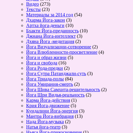
Видео
(273)
Тексты
(23)
Материалы за 2014 год
(54)
Дхарма Йога-закон
(3)
Артха йога-деньги
(10)
Бхакти Йога-преданность
(10)
Джнана Йога-интеллект
(3)
Дхяна Йога -медитация
(2)
Йога Визуализации-сотворение
(2)
Йога Влюбленности-просветление
(4)
Йога и образ жизни
(5)
Йога и свобода
(16)
Йога Рода-предки
(2)
Йога Сутра Патанджали-суть
(3)
Йога Триада-полы
(84)
Йога Умирания-смерть
(2)
Йога Шива Самхита-решительность
(2)
Йога Шри Видья-реальность
(2)
Карма Йога-действия
(1)
Крия Йога-движение
(5)
Кундалини Йога-энергия
(3)
Мантра Йога-вибрация
(13)
Нада Йога-музыка
(2)
Натья йога-театр
(3)
Ньяса Йога-прикосновение
(1)