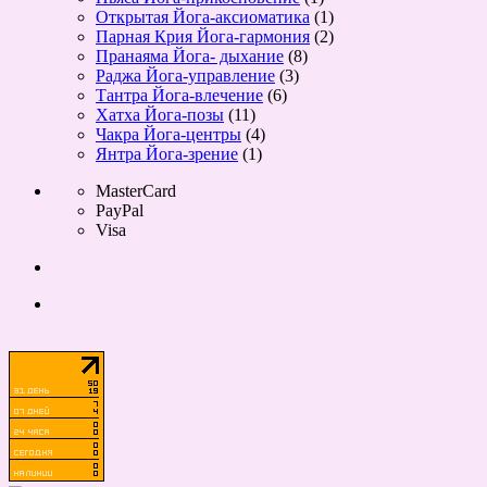
Открытая Йога-аксиоматика
(1)
Парная Крия Йога-гармония
(2)
Пранаяма Йога- дыхание
(8)
Раджа Йога-управление
(3)
Тантра Йога-влечение
(6)
Хатха Йога-позы
(11)
Чакра Йога-центры
(4)
Янтра Йога-зрение
(1)
MasterCard
PayPal
Visa