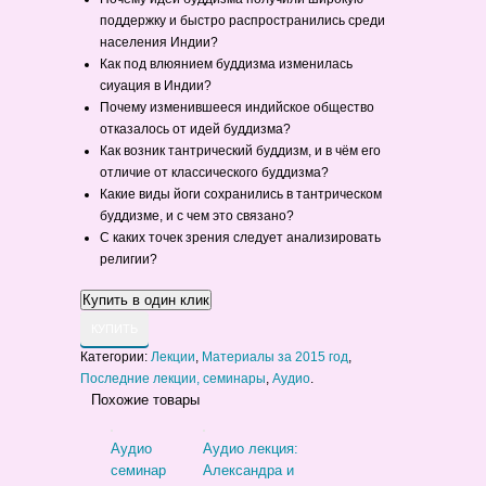
поддержку и быстро распространились среди
населения Индии?
Как под влюянием буддизма изменилась
сиуация в Индии?
Почему изменившееся индийское общество
отказалось от идей буддизма?
Как возник тантрический буддизм, и в чём его
отличие от классического буддизма?
Какие виды йоги сохранились в тантрическом
буддизме, и с чем это связано?
С каких точек зрения следует анализировать
религии?
КУПИТЬ
Категории:
Лекции
,
Материалы за 2015 год
,
Последние лекции, семинары
,
Аудио
.
Похожие товары
Аудио
Аудио лекция:
семинар
Александра и