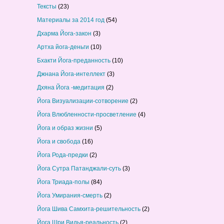
Тексты
(23)
Материалы за 2014 год
(54)
Дхарма Йога-закон
(3)
Артха йога-деньги
(10)
Бхакти Йога-преданность
(10)
Джнана Йога-интеллект
(3)
Дхяна Йога -медитация
(2)
Йога Визуализации-сотворение
(2)
Йога Влюбленности-просветление
(4)
Йога и образ жизни
(5)
Йога и свобода
(16)
Йога Рода-предки
(2)
Йога Сутра Патанджали-суть
(3)
Йога Триада-полы
(84)
Йога Умирания-смерть
(2)
Йога Шива Самхита-решительность
(2)
Йога Шри Видья-реальность
(2)