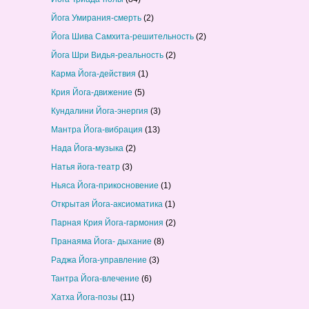
Йога Умирания-смерть
(2)
Йога Шива Самхита-решительность
(2)
Йога Шри Видья-реальность
(2)
Карма Йога-действия
(1)
Крия Йога-движение
(5)
Кундалини Йога-энергия
(3)
Мантра Йога-вибрация
(13)
Нада Йога-музыка
(2)
Натья йога-театр
(3)
Ньяса Йога-прикосновение
(1)
Открытая Йога-аксиоматика
(1)
Парная Крия Йога-гармония
(2)
Пранаяма Йога- дыхание
(8)
Раджа Йога-управление
(3)
Тантра Йога-влечение
(6)
Хатха Йога-позы
(11)