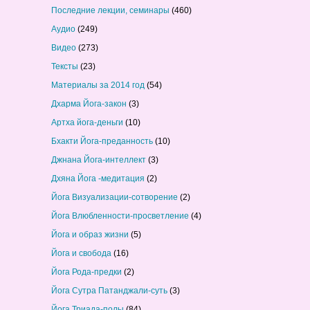
Последние лекции, семинары
(460)
Аудио
(249)
Видео
(273)
Тексты
(23)
Материалы за 2014 год
(54)
Дхарма Йога-закон
(3)
Артха йога-деньги
(10)
Бхакти Йога-преданность
(10)
Джнана Йога-интеллект
(3)
Дхяна Йога -медитация
(2)
Йога Визуализации-сотворение
(2)
Йога Влюбленности-просветление
(4)
Йога и образ жизни
(5)
Йога и свобода
(16)
Йога Рода-предки
(2)
Йога Сутра Патанджали-суть
(3)
Йога Триада-полы
(84)