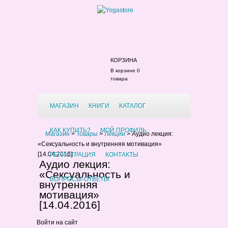
КОРЗИНА
В корзине 0
товара
МАГАЗИН
КНИГИ
КАТАЛОГ
КАК КУПИТЬ?
МОЙ ПРОФИЛЬ
Магазин
>
Товары
>
Лекции
>
Аудио лекция:
«Сексуальность и внутренняя мотивация»
[14.04.2016]
РЕГИСТРАЦИЯ
КОНТАКТЫ
Аудио лекция:
«Сексуальность и
ВОПРОСЫ-ОТВЕТЫ
внутренняя
мотивация»
[14.04.2016]
Войти на сайт