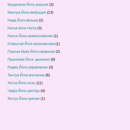
Кундалини Йога-энергия
(3)
Мантра Йога-вибрация
(13)
Нада Йога-музыка
(2)
Натья йога-театр
(3)
Ньяса Йога-прикосновение
(1)
Открытая Йога-аксиоматика
(1)
Парная Крия Йога-гармония
(2)
Пранаяма Йога- дыхание
(8)
Раджа Йога-управление
(3)
Тантра Йога-влечение
(6)
Хатха Йога-позы
(11)
Чакра Йога-центры
(4)
Янтра Йога-зрение
(1)