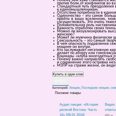
Почему чем хуже становится жи
против боли от конфликтов во 
Стандартный путь преодоления 
к единомышленникам.
Отсутствие потребности в едино
Одиночество – это самое больш
прийти в вашу вселенную, можн
сосуществовать. Это очень тяжел
Положительная роль наставника
Важность отработки своих темны
Можно ли визуализировать выс
женскую?
Может ли мужчина физически у
Сексуальность – это самый твор
В чем опасность подавления сек
мощнее он внутри.
Кто заслуживает негативную ка
делает по аборту или гомосексу
Кошмары «клуба многодетных о
Почему важно направлять свобо
и сохранение этого островка не
МЗПР на страже жизни, он види
КУПИТЬ
Категорий:
Лекции
,
Последние лекции, се
Похожие товары
Аудио лекция: «История
Видео 
религий Востока. Часть
ответы
10» [09.01.2016]
99 р.