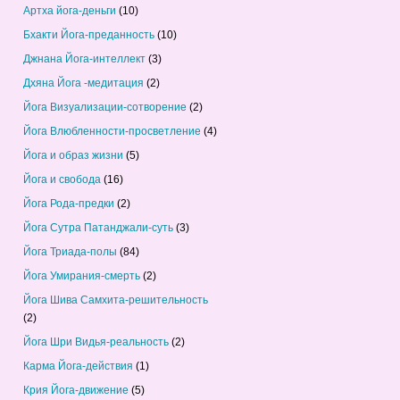
Артха йога-деньги
(10)
Бхакти Йога-преданность
(10)
Джнана Йога-интеллект
(3)
Дхяна Йога -медитация
(2)
Йога Визуализации-сотворение
(2)
Йога Влюбленности-просветление
(4)
Йога и образ жизни
(5)
Йога и свобода
(16)
Йога Рода-предки
(2)
Йога Сутра Патанджали-суть
(3)
Йога Триада-полы
(84)
Йога Умирания-смерть
(2)
Йога Шива Самхита-решительность
(2)
Йога Шри Видья-реальность
(2)
Карма Йога-действия
(1)
Крия Йога-движение
(5)