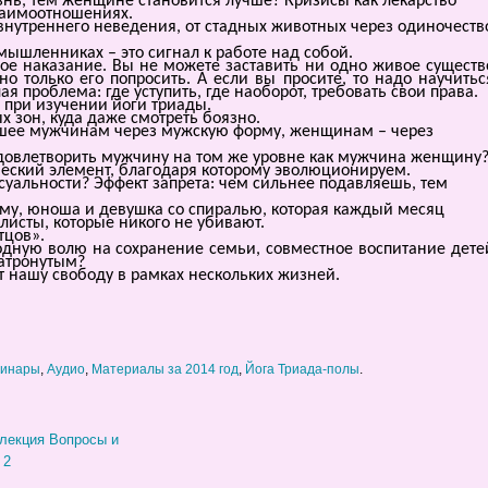
знь, тем женщине становится лучше? Кризисы как лекарство
взаимоотношениях.
внутреннего неведения, от стадных животных через одиночеств
мышленниках – это сигнал к работе над собой.
ое наказание. Вы не можете заставить ни одно живое существ
о только его попросить. А если вы просите, то надо научитьс
ая проблема: где уступить, где наоборот, требовать свои права.
 при изучении йоги триады.
х зон, куда даже смотреть боязно.
шее мужчинам через мужскую форму, женщинам – через
довлетворить мужчину на том же уровне как мужчина женщину
ческий элемент, благодаря которому эволюционируем.
суальности? Эффект запрета: чем сильнее подавляешь, тем
рму, юноша и девушка со спиралью, которая каждый месяц
алисты, которые никого не убивают.
тцов».
дную волю на сохранение семьи, совместное воспитание дете
затронутым?
т нашу свободу в рамках нескольких жизней.
минары
,
Аудио
,
Материалы за 2014 год
,
Йога Триада-полы
.
лекция Вопросы и
 2