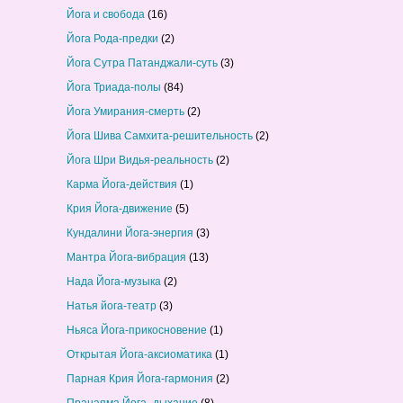
Йога и свобода
(16)
Йога Рода-предки
(2)
Йога Сутра Патанджали-суть
(3)
Йога Триада-полы
(84)
Йога Умирания-смерть
(2)
Йога Шива Самхита-решительность
(2)
Йога Шри Видья-реальность
(2)
Карма Йога-действия
(1)
Крия Йога-движение
(5)
Кундалини Йога-энергия
(3)
Мантра Йога-вибрация
(13)
Нада Йога-музыка
(2)
Натья йога-театр
(3)
Ньяса Йога-прикосновение
(1)
Открытая Йога-аксиоматика
(1)
Парная Крия Йога-гармония
(2)