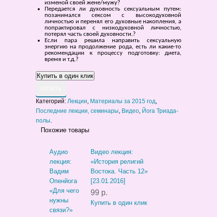
изменой своей жене/мужу?
Передается ли духовность сексуальным путем:
позанимался сексом с высокодуховной
личностью и перенял его духовные накопления, а
попрактировал с низкодуховной личностью,
потерял часть своей духовности.?
Если пара решила направить сексуальную
энергию на продолжение рода, есть ли какие-то
рекомендации к процессу подготовку: диета,
время и т.д.?
КУПИТЬ
Категорий:
Лекции
,
Материалы за 2015 год
,
Последние лекции, семинары
,
Видео
,
Йога Триада-
полы
.
Похожие товары
Аудио
Видео лекция:
лекция:
«История религий
Вадим
Востока. Часть 12»
Опенйога
[23.01.2016]
«Для чего
99 р.
нужны
Купить в один клик
связи?»