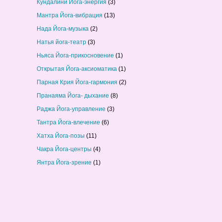
Кундалини Йога-энергия
(3)
Мантра Йога-вибрация
(13)
Нада Йога-музыка
(2)
Натья йога-театр
(3)
Ньяса Йога-прикосновение
(1)
Открытая Йога-аксиоматика
(1)
Парная Крия Йога-гармония
(2)
Пранаяма Йога- дыхание
(8)
Раджа Йога-управление
(3)
Тантра Йога-влечение
(6)
Хатха Йога-позы
(11)
Чакра Йога-центры
(4)
Янтра Йога-зрение
(1)