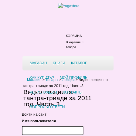
КОРЗИНА
В корзине 0
товара
МАГАЗИН
КНИГИ
КАТАЛОГ
КАК КУПИТЬ?
МОЙ ПРОФИЛЬ
Магазин
>
Товары
>
Лекции
>
Видео лекции по
тантра-триаде за 2011 год. Часть 3.
Видео лекции по
РЕГИСТРАЦИЯ
КОНТАКТЫ
тантра-триаде за 2011
год. Часть 3.
ВОПРОСЫ-ОТВЕТЫ
Войти на сайт
Имя пользователя