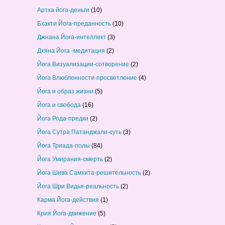
Артха йога-деньги
(10)
Бхакти Йога-преданность
(10)
Джнана Йога-интеллект
(3)
Дхяна Йога -медитация
(2)
Йога Визуализации-сотворение
(2)
Йога Влюбленности-просветление
(4)
Йога и образ жизни
(5)
Йога и свобода
(16)
Йога Рода-предки
(2)
Йога Сутра Патанджали-суть
(3)
Йога Триада-полы
(84)
Йога Умирания-смерть
(2)
Йога Шива Самхита-решительность
(2)
Йога Шри Видья-реальность
(2)
Карма Йога-действия
(1)
Крия Йога-движение
(5)