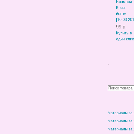
Брамари.
Крия-
йога»
[10.03.201
99 р.
Купить в
один клик
.
Материалы за 
Материалы за 
Материалы за 