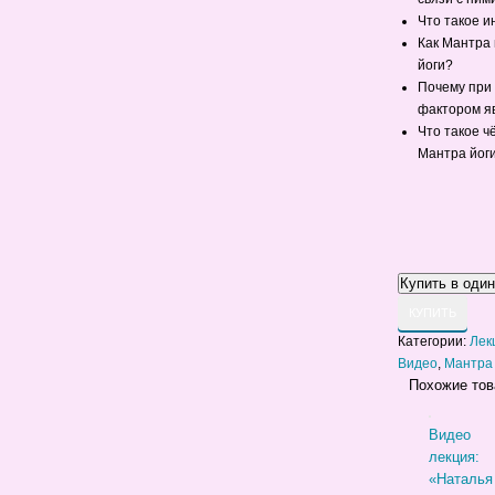
Что такое и
Как Мантра 
йоги?
Почему при
фактором я
Что такое ч
Мантра йог
КУПИТЬ
Категории:
Лек
Видео
,
Мантра
Похожие то
Видео
лекция:
«Наталья