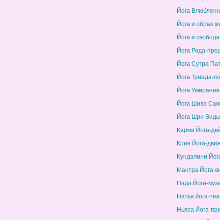
Йога Влюбленн
Йога и образ ж
Йога и свобода
Йога Рода-пре
Йога Сутра Па
Йога Триада-п
Йога Умирания
Йога Шива Сам
Йога Шри Видь
Карма Йога-де
Крия Йога-дви
Кундалини Йог
Мантра Йога-в
Нада Йога-муз
Натья йога-теа
Ньяса Йога-пр