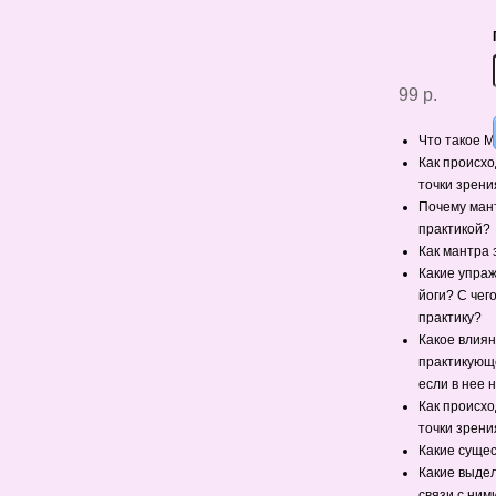
99 р.
Что такое М
Как происхо
точки зрени
Почему ман
практикой?
Как мантра
Какие упраж
йоги? С чег
практику?
Какое влиян
практикующе
если в нее 
Как происхо
точки зрени
Какие суще
Какие выдел
связи с ним