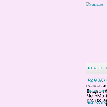
МАГАЗИН
КАК КУПИТЬ
Магазин
>
Т
Ксения Че «Ман
Видео л
РЕГИСТРАЦ
Че «Ман
[24.03.2
ВОПРОСЫ-О