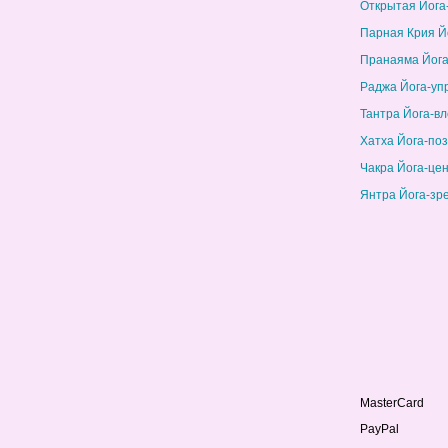
Открытая Йога
Парная Крия Й
Пранаяма Йога
Раджа Йога-уп
Тантра Йога-в
Хатха Йога-по
Чакра Йога-це
Янтра Йога-зр
MasterCard
PayPal