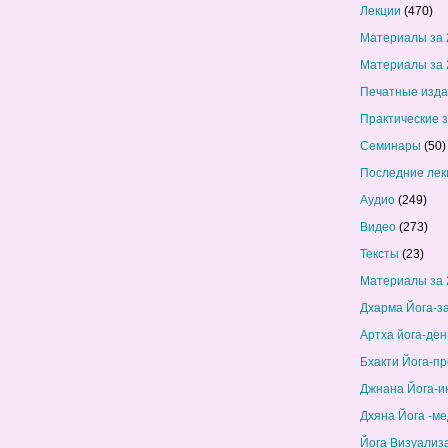
Лекции
(470)
Материалы за 
Материалы за 
Печатные изд
Практические 
Семинары
(50)
Последние лек
Аудио
(249)
Видео
(273)
Тексты
(23)
Материалы за 
Дхарма Йога-з
Артха йога-ден
Бхакти Йога-п
Джнана Йога-и
Дхяна Йога -м
Йога Визуализ