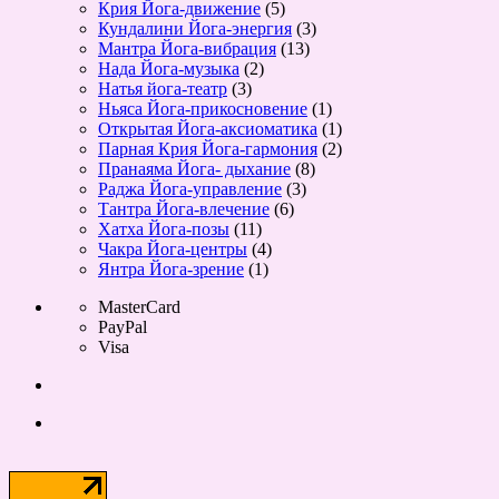
Крия Йога-движение
(5)
Кундалини Йога-энергия
(3)
Мантра Йога-вибрация
(13)
Нада Йога-музыка
(2)
Натья йога-театр
(3)
Ньяса Йога-прикосновение
(1)
Открытая Йога-аксиоматика
(1)
Парная Крия Йога-гармония
(2)
Пранаяма Йога- дыхание
(8)
Раджа Йога-управление
(3)
Тантра Йога-влечение
(6)
Хатха Йога-позы
(11)
Чакра Йога-центры
(4)
Янтра Йога-зрение
(1)
MasterCard
PayPal
Visa