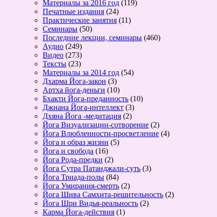
Материалы за 2016 год
(119)
Печатные издания
(24)
Практические занятия
(11)
Семинары
(50)
Последние лекции, семинары
(460)
Аудио
(249)
Видео
(273)
Тексты
(23)
Материалы за 2014 год
(54)
Дхарма Йога-закон
(3)
Артха йога-деньги
(10)
Бхакти Йога-преданность
(10)
Джнана Йога-интеллект
(3)
Дхяна Йога -медитация
(2)
Йога Визуализации-сотворение
(2)
Йога Влюбленности-просветление
(4)
Йога и образ жизни
(5)
Йога и свобода
(16)
Йога Рода-предки
(2)
Йога Сутра Патанджали-суть
(3)
Йога Триада-полы
(84)
Йога Умирания-смерть
(2)
Йога Шива Самхита-решительность
(2)
Йога Шри Видья-реальность
(2)
Карма Йога-действия
(1)