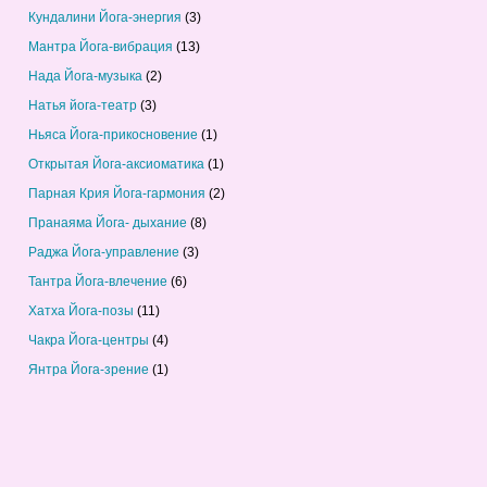
Кундалини Йога-энергия
(3)
Мантра Йога-вибрация
(13)
Нада Йога-музыка
(2)
Натья йога-театр
(3)
Ньяса Йога-прикосновение
(1)
Открытая Йога-аксиоматика
(1)
Парная Крия Йога-гармония
(2)
Пранаяма Йога- дыхание
(8)
Раджа Йога-управление
(3)
Тантра Йога-влечение
(6)
Хатха Йога-позы
(11)
Чакра Йога-центры
(4)
Янтра Йога-зрение
(1)