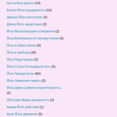
Артха йога-деньги
(10)
Бхакти Йога-преданность
(10)
Джнана Йога-интеллект
(3)
Дхяна Йога -медитация
(2)
Йога Визуализации-сотворение
(2)
Йога Влюбленности-просветление
(4)
Йога и образ жизни
(5)
Йога и свобода
(16)
Йога Рода-предки
(2)
Йога Сутра Патанджали-суть
(3)
Йога Триада-полы
(84)
Йога Умирания-смерть
(2)
Йога Шива Самхита-решительность
(2)
Йога Шри Видья-реальность
(2)
Карма Йога-действия
(1)
Крия Йога-движение
(5)