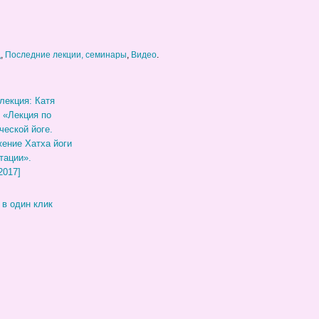
д
,
Последние лекции, семинары
,
Видео
.
лекция: Катя
 «Лекция по
ческой йоге.
ение Хатха йоги
тации».
2017]
 в один клик