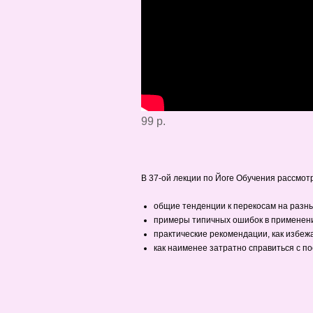
99 р.
В 37-ой лекции по Йоге Обучения рассмотр
общие тенденции к перекосам на разны
примеры типичных ошибок в применени
практические рекомендации, как избежа
как наименее затратно справиться с по