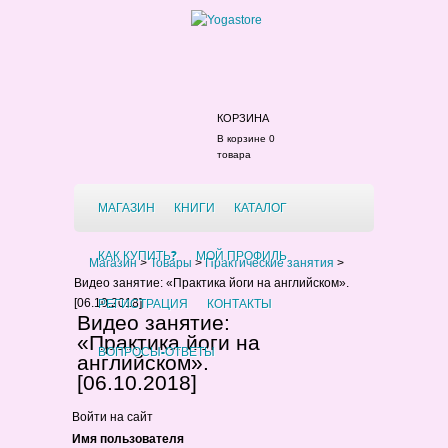
КОРЗИНА
В корзине 0
товара
МАГАЗИН
КНИГИ
КАТАЛОГ
КАК КУПИТЬ?
МОЙ ПРОФИЛЬ
Магазин
>
Товары
>
Практические занятия
>
Видео занятие: «Практика йоги на английском».
РЕГИСТРАЦИЯ
КОНТАКТЫ
[06.10.2018]
Видео занятие:
«Практика йоги на
ВОПРОСЫ-ОТВЕТЫ
английском».
[06.10.2018]
Войти на сайт
Имя пользователя