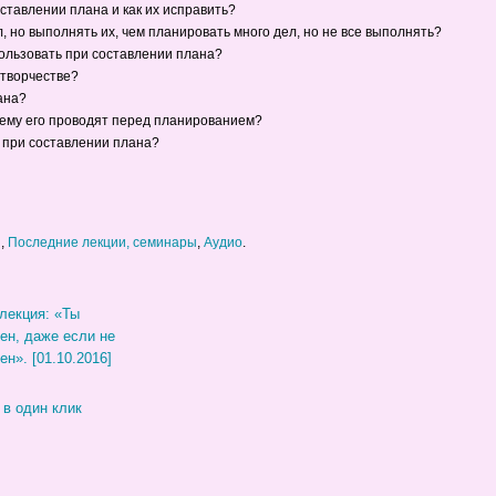
тавлении плана и как их исправить?
 но выполнять их, чем планировать много дел, но не все выполнять?
пользовать при составлении плана?
 творчестве?
ана?
чему его проводят перед планированием?
 при составлении плана?
и
,
Последние лекции, семинары
,
Аудио
.
лекция: «Ты
ен, даже если не
ен». [01.10.2016]
 в один клик