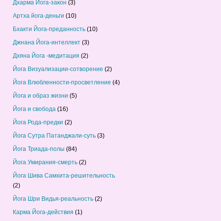
Дхарма Йога-закон
(3)
Артха йога-деньги
(10)
Бхакти Йога-преданность
(10)
Джнана Йога-интеллект
(3)
Дхяна Йога -медитация
(2)
Йога Визуализации-сотворение
(2)
Йога Влюбленности-просветление
(4)
Йога и образ жизни
(5)
Йога и свобода
(16)
Йога Рода-предки
(2)
Йога Сутра Патанджали-суть
(3)
Йога Триада-полы
(84)
Йога Умирания-смерть
(2)
Йога Шива Самхита-решительность
(2)
Йога Шри Видья-реальность
(2)
Карма Йога-действия
(1)