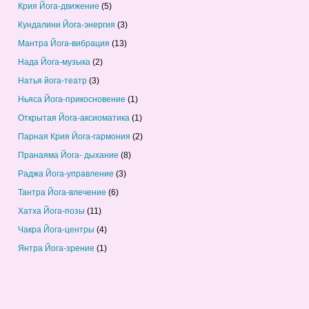
Крия Йога-движение
(5)
Кундалини Йога-энергия
(3)
Мантра Йога-вибрация
(13)
Нада Йога-музыка
(2)
Натья йога-театр
(3)
Ньяса Йога-прикосновение
(1)
Открытая Йога-аксиоматика
(1)
Парная Крия Йога-гармония
(2)
Пранаяма Йога- дыхание
(8)
Раджа Йога-управление
(3)
Тантра Йога-влечение
(6)
Хатха Йога-позы
(11)
Чакра Йога-центры
(4)
Янтра Йога-зрение
(1)