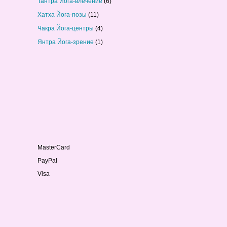
Тантра Йога-влечение
(6)
Хатха Йога-позы
(11)
Чакра Йога-центры
(4)
Янтра Йога-зрение
(1)
MasterCard
PayPal
Visa