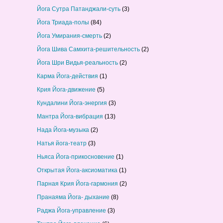
Йога Сутра Патанджали-суть
(3)
Йога Триада-полы
(84)
Йога Умирания-смерть
(2)
Йога Шива Самхита-решительность
(2)
Йога Шри Видья-реальность
(2)
Карма Йога-действия
(1)
Крия Йога-движение
(5)
Кундалини Йога-энергия
(3)
Мантра Йога-вибрация
(13)
Нада Йога-музыка
(2)
Натья йога-театр
(3)
Ньяса Йога-прикосновение
(1)
Открытая Йога-аксиоматика
(1)
Парная Крия Йога-гармония
(2)
Пранаяма Йога- дыхание
(8)
Раджа Йога-управление
(3)