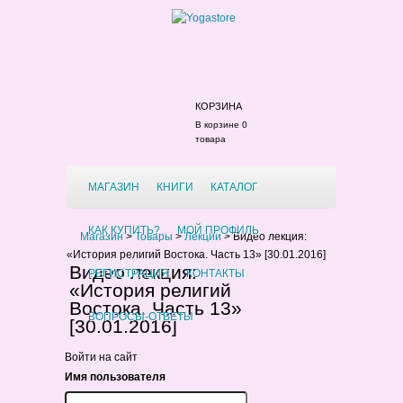
КОРЗИНА
В корзине 0
товара
МАГАЗИН
КНИГИ
КАТАЛОГ
КАК КУПИТЬ?
МОЙ ПРОФИЛЬ
Магазин
>
Товары
>
Лекции
>
Видео лекция:
«История религий Востока. Часть 13» [30.01.2016]
Видео лекция:
РЕГИСТРАЦИЯ
КОНТАКТЫ
«История религий
Востока. Часть 13»
ВОПРОСЫ-ОТВЕТЫ
[30.01.2016]
Войти на сайт
Имя пользователя