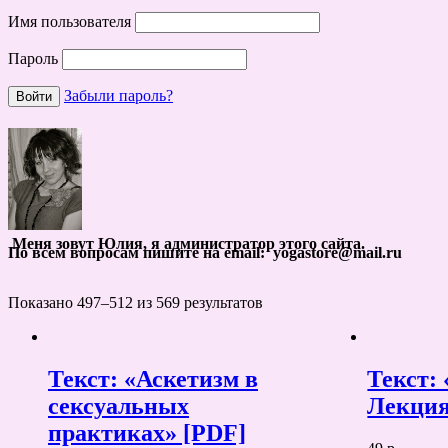
Имя пользователя
Пароль
Забыли пароль?
Меня зовут Юлия, я администратор этого сайта.
По всем вопросам пишите на email: yogastore@mail.ru
Показано 497–512 из 569 результатов
Текст: «Аскетизм в
Текст:
сексуальных
Лекция
практиках» [PDF]