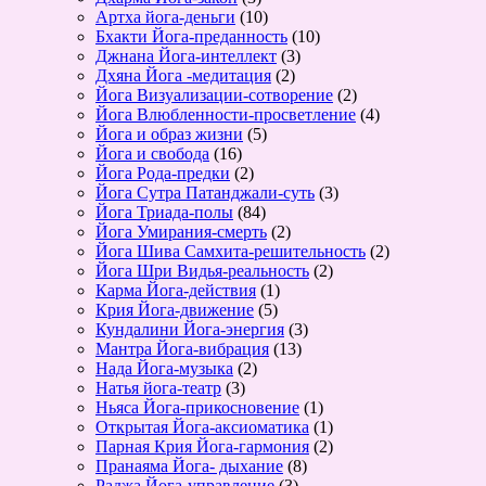
Артха йога-деньги
(10)
Бхакти Йога-преданность
(10)
Джнана Йога-интеллект
(3)
Дхяна Йога -медитация
(2)
Йога Визуализации-сотворение
(2)
Йога Влюбленности-просветление
(4)
Йога и образ жизни
(5)
Йога и свобода
(16)
Йога Рода-предки
(2)
Йога Сутра Патанджали-суть
(3)
Йога Триада-полы
(84)
Йога Умирания-смерть
(2)
Йога Шива Самхита-решительность
(2)
Йога Шри Видья-реальность
(2)
Карма Йога-действия
(1)
Крия Йога-движение
(5)
Кундалини Йога-энергия
(3)
Мантра Йога-вибрация
(13)
Нада Йога-музыка
(2)
Натья йога-театр
(3)
Ньяса Йога-прикосновение
(1)
Открытая Йога-аксиоматика
(1)
Парная Крия Йога-гармония
(2)
Пранаяма Йога- дыхание
(8)
Раджа Йога-управление
(3)