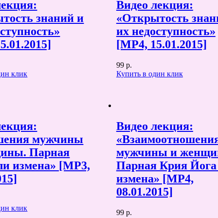
лекция:
Видео лекция:
тость знаний и
«Открытость знан
оступность»
их недоступность»
5.01.2015]
[MP4, 15.01.2015]
99 р.
дин клик
Купить в один клик
лекция:
Видео лекция:
шения мужчины
«Взаимоотношени
ины. Парная
мужчины и женщи
ли измена» [MP3,
Парная Крия Йога
015]
измена» [MP4,
08.01.2015]
дин клик
99 р.